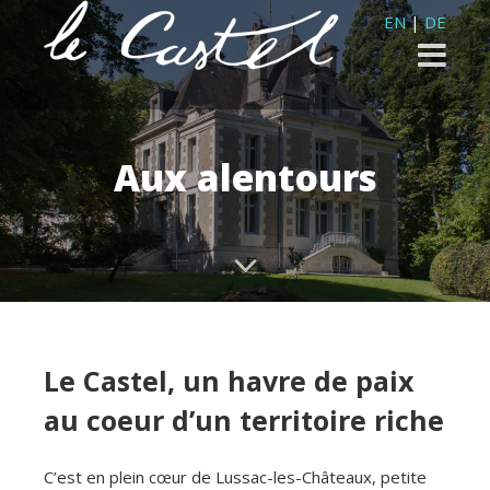
EN
|
DE
Aux alentours
Le Castel, un havre de paix
au coeur d’un territoire riche
C’est en plein cœur de Lussac-les-Châteaux, petite